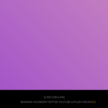
Subjek
ISBN/ISSN
Tipe Koleksi
Lokasi
GMD
Cari
SLIMS 9 (BULIAN)
BERANDA
FACEBOOK
TWITTER
YOUTUBE
GITHUB
FORUM
RSS