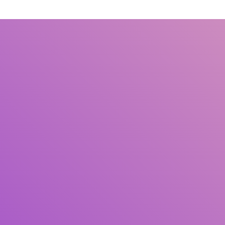
Judul
Pengarang
Subjek
ISBN/ISSN
Tipe Koleksi
Lokasi