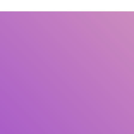
Judul
Pengarang
Subjek
ISBN/ISSN
Tipe Koleksi
Lokasi