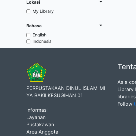
Lokasi
My Library
Bahasa
English
Indonesia
Tent
As a co
PERPUSTAKAAN DINUL ISLAM-MI
Library
YA BAKII KESUGIHAN 01
librarie
Follow
t
Informasi
Layanan
Pustakawan
Area Anggota