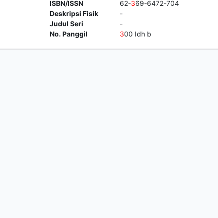
ISBN/ISSN
62-
3
69-6472-704
Deskripsi Fisik
-
Judul Seri
-
No. Panggil
3
00 Idh b