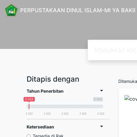
PERPUSTAKAAN DINUL ISLAM-MI YA BAKII
Ditapis dengan
Ditemuk
Tahun Penerbitan
2 022
2 022
2 022
2 022
2 022
2 022
2 022
Ketersediaan
Tersedia di Rak