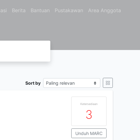
asi
Berita
Bantuan
Pustakawan
Area Anggota
Sort by
Ketersediaan
3
Unduh MARC